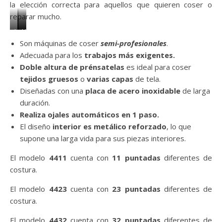
la elección correcta para aquellos que quieren coser o
reparar mucho.
Heavy
Heavy
Heavy
Son máquinas de coser
semi-profesionales
.
Duty
Duty
Duty
Adecuada para los
trabajos más exigentes.
4411
4423
4432
Doble altura de prénsatelas
es ideal para coser
tejidos gruesos
o
varias capas
de tela.
Diseñadas con una
placa de acero inoxidable
de larga
duración.
Realiza ojales automáticos en 1 paso.
El diseño
interior es metálico reforzado
, lo que
supone una larga vida para sus piezas interiores.
El modelo
4411
cuenta con
11 puntadas
diferentes de
costura.
El modelo
4423
cuenta con
23 puntadas
diferentes de
costura.
El modelo
4432
cuenta con
32 puntadas
diferentes de