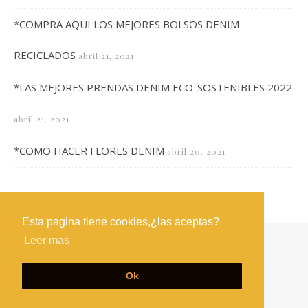
*COMPRA AQUI LOS MEJORES BOLSOS DENIM
RECICLADOS
abril 21, 2021
*LAS MEJORES PRENDAS DENIM ECO-SOSTENIBLES 2022
abril 21, 2021
*COMO HACER FLORES DENIM
abril 20, 2021
Esta pagina tiene cookies,¿las aceptas?
Leer mas
SOBRE NOSOTROS
CONTACTO
POLITICA DE COOKIES
POLÍTICA DE PRIVACIDAD
Aviso legal
Ok
Ashe Tema de
WP Royal
.