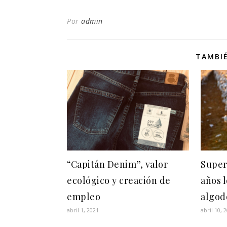
Por
admin
TAMBIÉ
“Capitán Denim”, valor
Super
ecológico y creación de
años l
empleo
algod
abril 1, 2021
abril 10, 