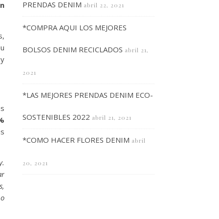
PRENDAS DENIM
gn
abril 22, 2021
*COMPRA AQUI LOS MEJORES
s,
su
BOLSOS DENIM RECICLADOS
abril 21,
 y
2021
*LAS MEJORES PRENDAS DENIM ECO-
as
SOSTENIBLES 2022
abril 21, 2021
%
as
*COMO HACER FLORES DENIM
abril
y.
20, 2021
ar
s,
ho