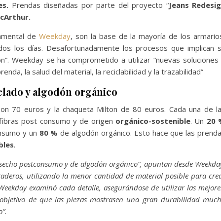
es.
Prendas diseñadas por parte del proyecto “
Jeans Redesi
acArthur.
damental de
Weekday
, son la base de la mayoría de los armario
dos los días. Desafortunadamente los procesos que implican 
ón”. Weekday se ha comprometido a utilizar “nuevas soluciones
nda, la salud del material, la reciclabilidad y la trazabilidad”
clado y algodón orgánico
on 70 euros y la chaqueta Milton de 80 euros. Cada una de l
 fibras post consumo y de origen
orgánico-sostenible
. Un
20 
onsumo y un
80 %
de algodón orgánico. Esto hace que las prend
bles
.
esecho postconsumo y de algodón orgánico”, apuntan desde Weekda
deros, utilizando la menor cantidad de material posible para cre
 Weekday examinó cada detalle, asegurándose de utilizar las mejore
 objetivo de que las piezas mostrasen una gran durabilidad muc
o”
.